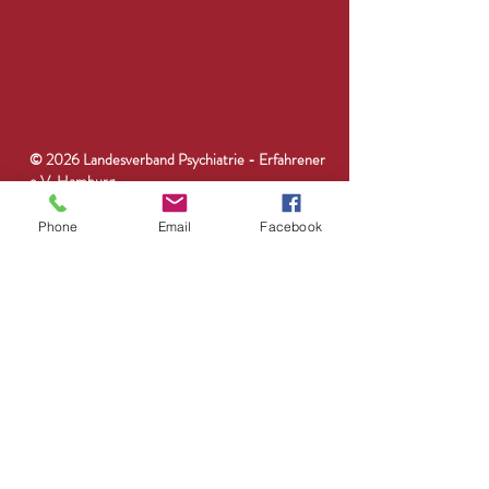
© 2026 Landesverband Psychiatrie - Erfahrener
e.V. Hamburg
Phone
Email
Facebook
Impressum
Du bist Besucher Nr.:
Datenschutzhinweise