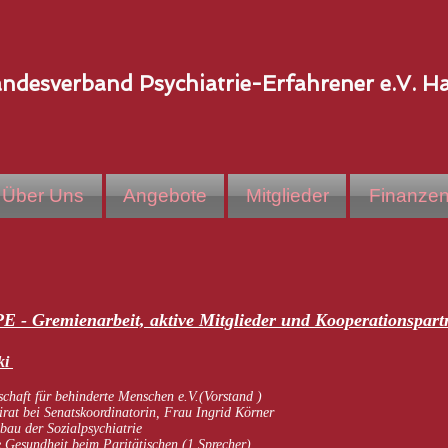
ndesverband Psychiatrie-Erfahrener e.V. 
Über Uns
Angebote
Mitglieder
Finanze
E - Gremienarbeit, aktive Mitglieder und Kooperationspart
ki
chaft für behinderte Menschen e.V.(Vorstand )
rat bei Senatskoordinatorin, Frau Ingrid Körner
bau der Sozialpsychiatrie
e Gesundheit beim Paritätischen (1 Sprecher)