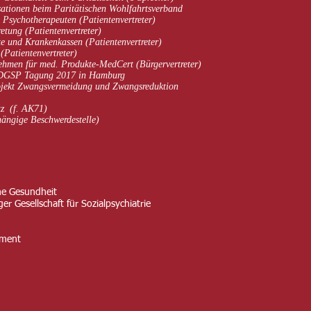
sationen beim Paritätischen Wohlfahrtsverband
 Psychotherapeuten (Patientenvertreter)
etung (Patientenvertreter)
e und Krankenkassen (Patientenvertreter)
Patientenvertreter)
nehmen für med. Produkte-MedCert (Bürgervertreter)
n DGSP Tagung 2017 in Hamburg
jekt Zwangsvermeidung und Zwangsreduktion
z (f. AK71)
ngige Beschwerdestelle)
he Gesundheit
 Gesellschaft für Sozialpsychiatrie
ement