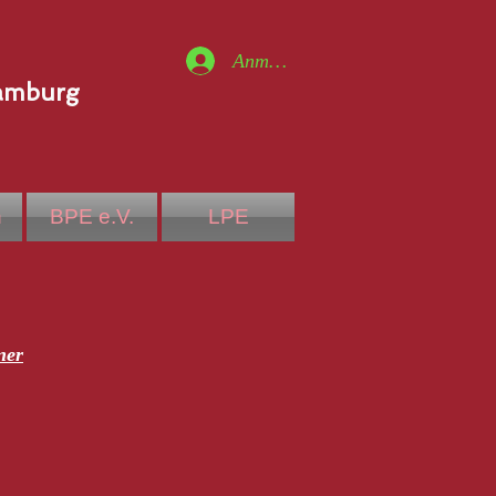
Anmelden
Hamburg
n
BPE e.V.
LPE
ner