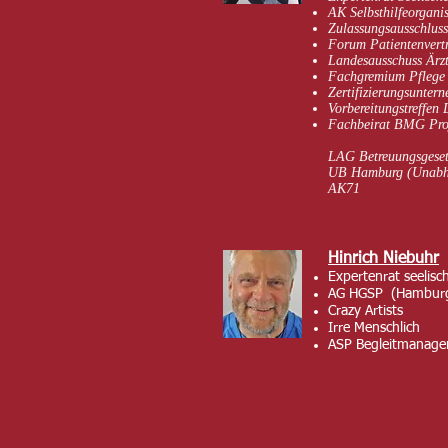
AK Selbsthilfeorgani
Zulassungsausschluss
Forum Patientenvertr
Landesausschuss Ärzt
Fachgremium Pflege (
Zertifizierungsunter
Vorbereitungstreffe
Fachbeirat BMG Pro
LAG Betreuungsgeset
UB Hamburg (Unabhä
AK71
Hinrich Niebuhr
Expertenrat seelisc
AG HGSP (Hamburger
Crazy Artists
Irre Menschlich
ASP Begleitmanag