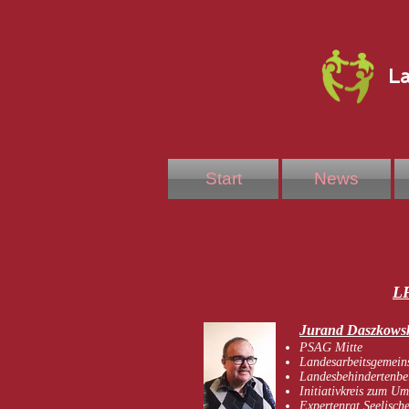
La
Start
News
LP
Jurand Daszkows
PSAG Mitte
Landesarbeitsgemeins
Landesbehindertenbei
Initiativkreis zum Um
Expertenrat Seelisch